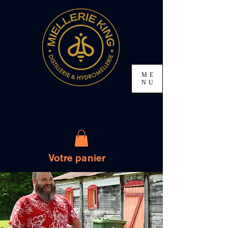
ME
NU
Votre panier