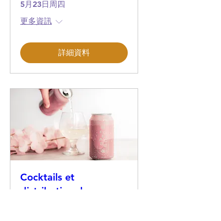
5月23日周四
更多資訊
詳細資料
Cocktails et
distribution de
semences de fleurs au
Festival Bouffe, Bières