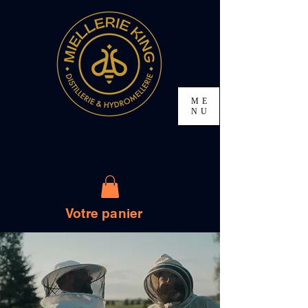
ME
NU
Votre panier